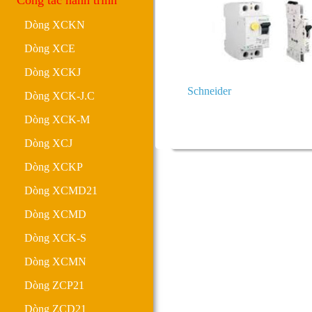
Công tắc hành trình
Dòng XCKN
Dòng XCE
Dòng XCKJ
Schneider
Dòng XCK-J.C
Dòng XCK-M
Dòng XCJ
Dòng XCKP
Dòng XCMD21
Dòng XCMD
Dòng XCK-S
Dòng XCMN
Dòng ZCP21
Dòng ZCD21