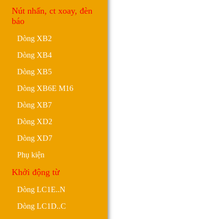
Nút nhấn, ct xoay, đèn
báo
Dòng XB2
Dòng XB4
Dòng XB5
Dòng XB6E M16
Dòng XB7
Dòng XD2
Dòng XD7
Phụ kiện
Khởi động từ
Dòng LC1E..N
Dòng LC1D..C