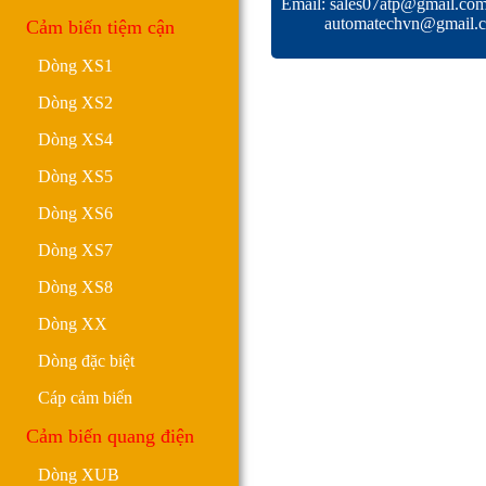
Email: sales07atp@gmail.co
automatechvn@gmail.
Cảm biến tiệm cận
Dòng XS1
Dòng XS2
Dòng XS4
Dòng XS5
Dòng XS6
Dòng XS7
Dòng XS8
Dòng XX
Dòng đặc biệt
Cáp cảm biến
Cảm biến quang điện
Dòng XUB