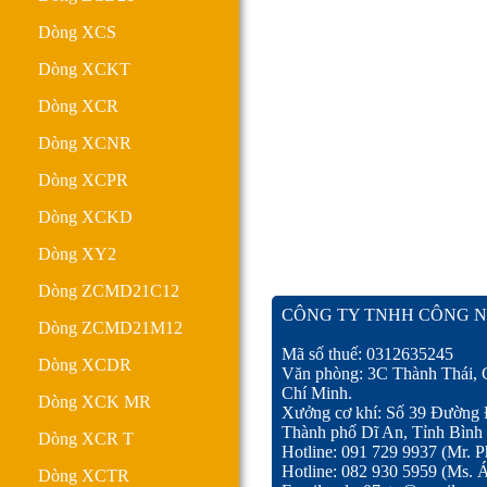
Dòng XCS
Dòng XCKT
Dòng XCR
Dòng XCNR
Dòng XCPR
Dòng XCKD
Dòng XY2
Dòng ZCMD21C12
CÔNG TY TNHH CÔNG N
Dòng ZCMD21M12
Mã số thuế: 0312635245
Dòng XCDR
Văn phòng: 3C Thành Thái, 
Chí Minh.
Dòng XCK MR
Xưởng cơ khí: Số 39 Đường
Thành phố Dĩ An, Tỉnh Bình
Dòng XCR T
Hotline: 091 729 9937 (Mr. P
Hotline: 082 930 5959 (Ms. 
Dòng XCTR